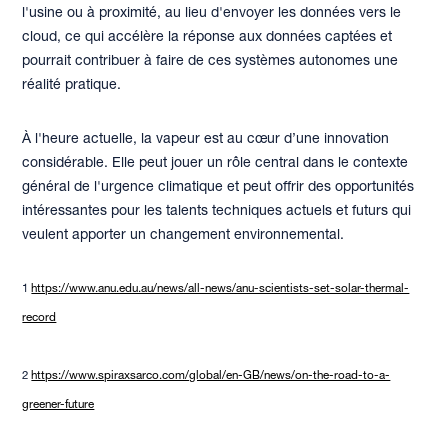
l'usine ou à proximité, au lieu d'envoyer les données vers le
cloud, ce qui accélère la réponse aux données captées et
pourrait contribuer à faire de ces systèmes autonomes une
réalité pratique.
À l'heure actuelle, la vapeur est au cœur d’une innovation
considérable. Elle peut jouer un rôle central dans le contexte
général de l'urgence climatique et peut offrir des opportunités
intéressantes pour les talents techniques actuels et futurs qui
veulent apporter un changement environnemental.
1
https://www.anu.edu.au/news/all-news/anu-scientists-set-solar-thermal-
record
2
https://www.spiraxsarco.com/global/en-GB/news/on-the-road-to-a-
greener-future